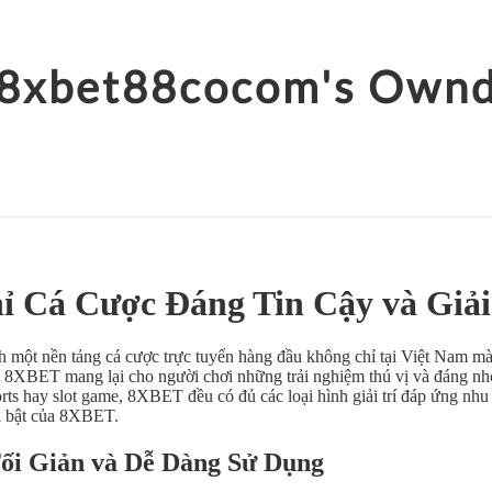
8xbet88cocom's Own