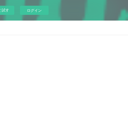
ぐ試す
ログイン